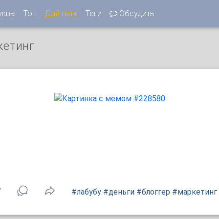
уквы
Топ
Дай пять
Теги
Обсудить
кетинг
7
#лабубу
#деньги
#блоггер
#маркетинг