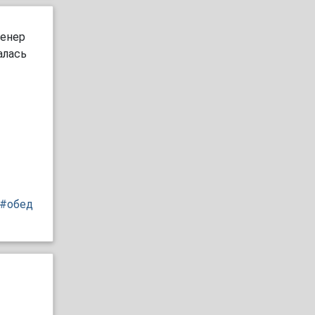
женер
алась
#обед