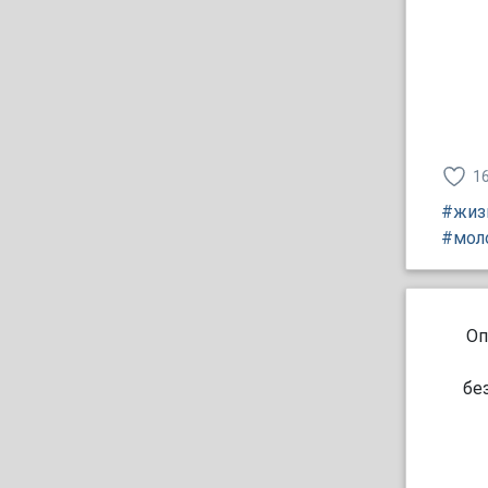
1
#жиз
#мол
Оп
бе