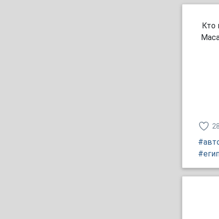
Кто 
Маса
2
#авт
#еги