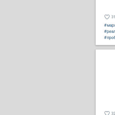
3
#мар
#реа
#про
3