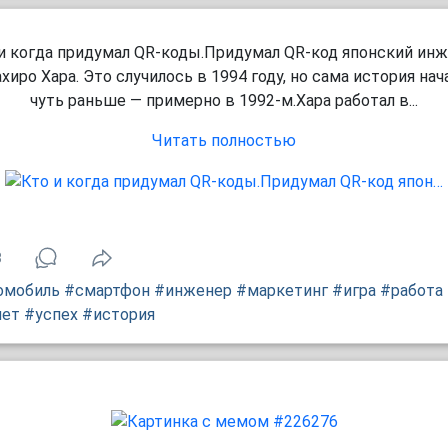
и когда придумал QR-коды.Придумал QR-код японский ин
хиро Хара. Это случилось в 1994 году, но сама история нач
чуть раньше — примерно в 1992-м.Хара работал в...
Читать полностью
8
омобиль
#смартфон
#инженер
#маркетинг
#игра
#работа
пет
#успех
#история