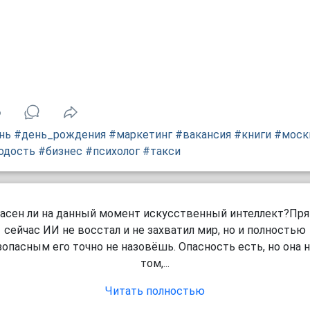
6
нь
#день_рождения
#маркетинг
#вакансия
#книги
#моск
одость
#бизнес
#психолог
#такси
асен ли на данный момент искусственный интеллект?Пр
сейчас ИИ не восстал и не захватил мир, но и полностью
зопасным его точно не назовёшь. Опасность есть, но она н
том,...
Читать полностью