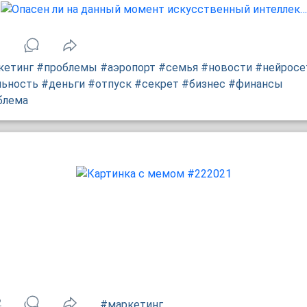
1
кетинг
#проблемы
#аэропорт
#семья
#новости
#нейросе
льность
#деньги
#отпуск
#секрет
#бизнес
#финансы
блема
2
#маркетинг