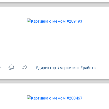
4
#директор
#маркетинг
#работа