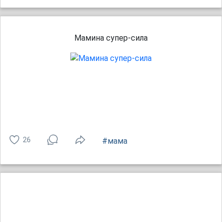
Мамина супер-сила
26
#мама