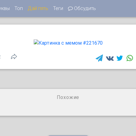
уквы
Топ
Дай пять
Теги
Обсудить
2
Похожие