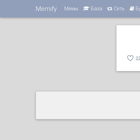
Memify
Мемы
База
Сеть
Б
2