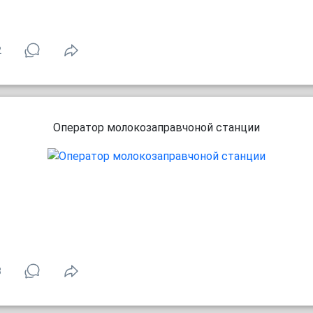
2
Оператор молокозаправчоной станции
8