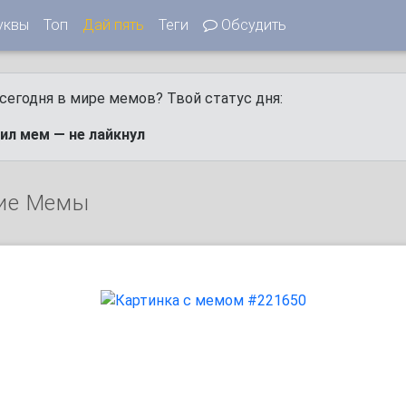
уквы
Топ
Дай пять
Теги
Обсудить
сегодня в мире мемов? Твой статус дня:
ил мем — не лайкнул
ие Мемы