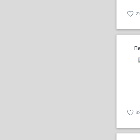
2
Пе
3