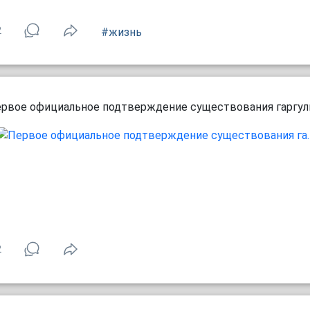
2
#жизнь
рвое официальное подтверждение существования гаргул
2