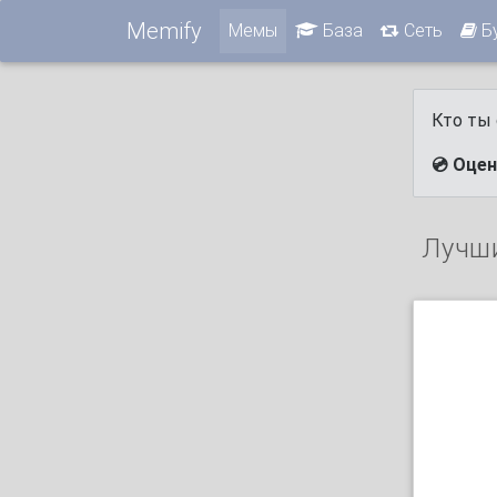
Memify
Мемы
База
Сеть
Б
Кто ты 
💿 Оцен
Лучш