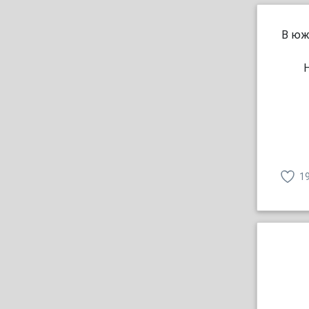
В юж
1