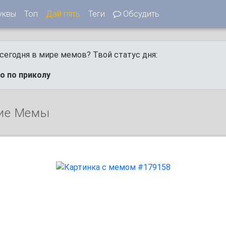
уквы
Топ
Дай пять
Теги
Обсудить
сегодня в мире мемов? Твой статус дня:
о по приколу
ие Мемы