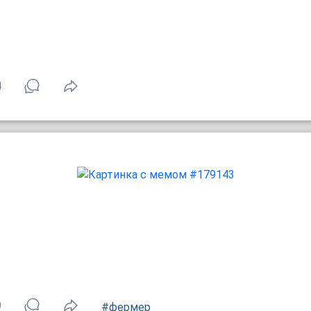
4
0
#фермер