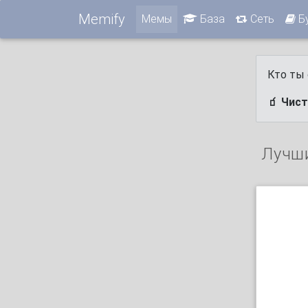
Memify
Мемы
База
Сеть
Б
Кто ты 
🧃 Чист
Лучш