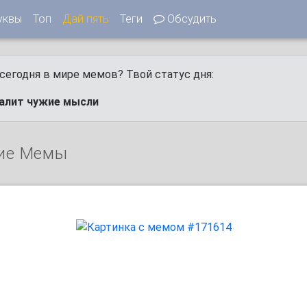
уквы
Топ
Дай пять
Теги
Обсудить
сегодня в мире мемов? Твой статус дня:
калит чужие мысли
ие Мемы