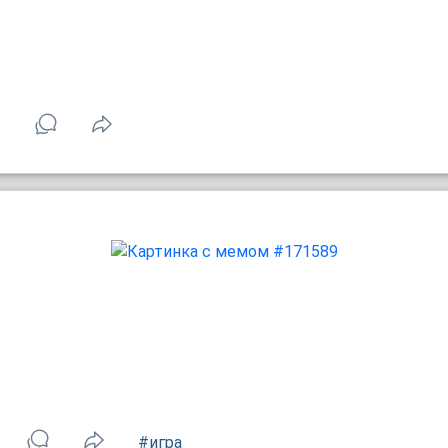
1
#игра