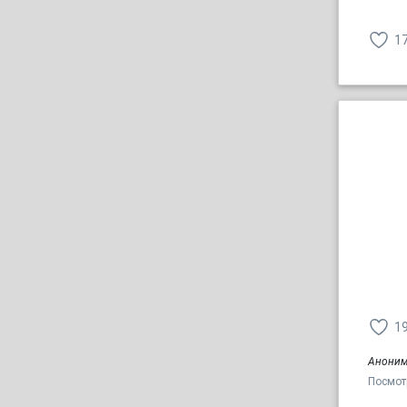
1
1
Аноним
Посмот