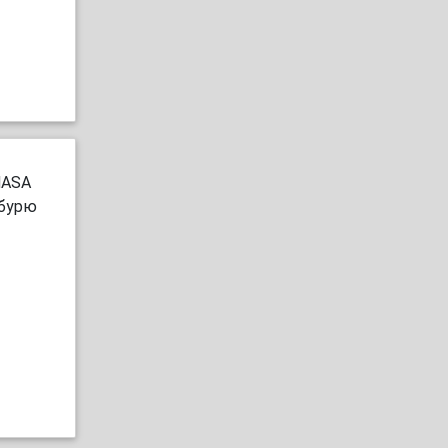
NASA
 бурю