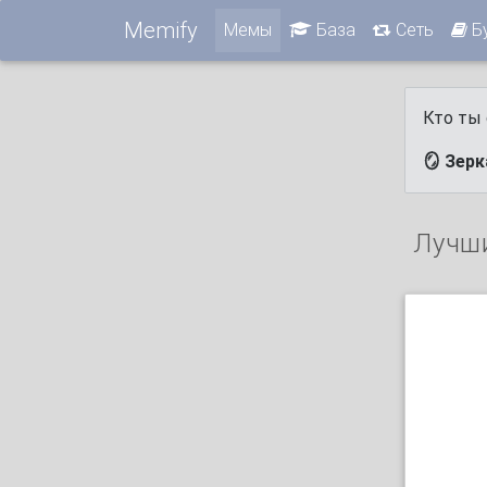
Memify
Мемы
База
Сеть
Б
Кто ты 
🪞 Зер
Лучш