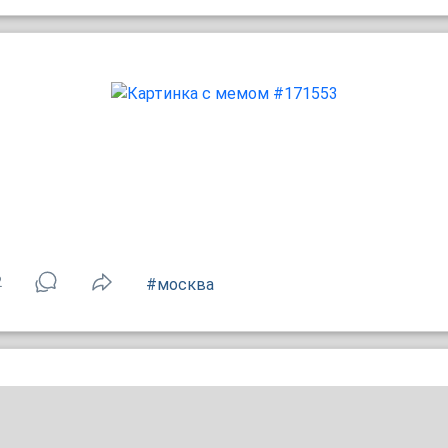
2
#москва
состояние: понедельник