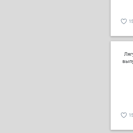
1
Ляг
выпу
1