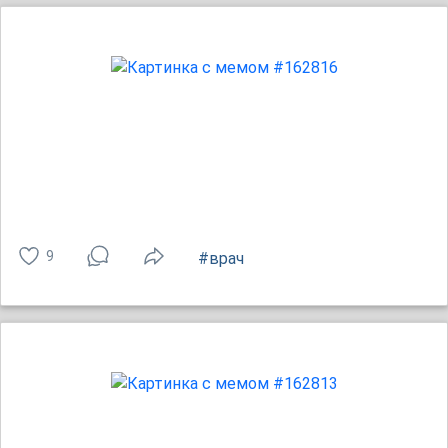
9
#врач