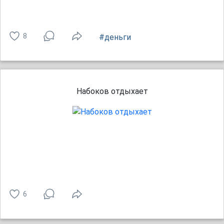
8
#деньги
Набоков отдыхает
6