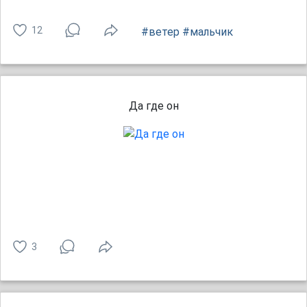
12
#ветер
#мальчик
Да где он
3