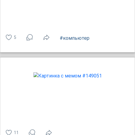
5
#компьютер
11