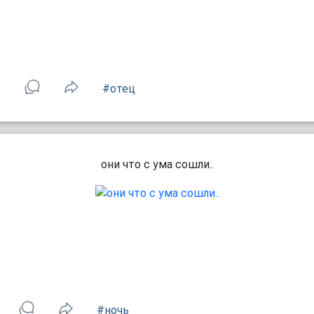
1
#отец
они что с ума сошли..
#ночь