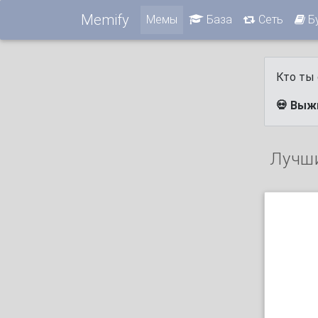
Memify
Мемы
База
Сеть
Б
Кто ты 
💀 Выж
Лучш