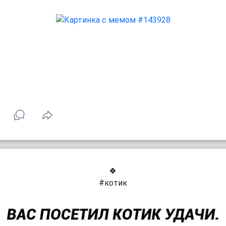
🍀
#котик