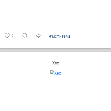
9
#мстители
Хех