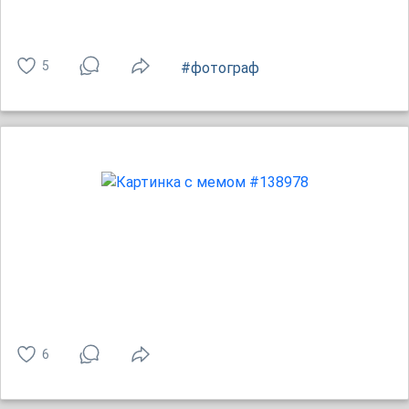
5
#фотограф
6