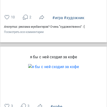
10
2
#игра
#художник
Anonymus:
реклама мукбангеров? Очень "художественно" :-[
Посмотреть все комментарии
я бы с ней сходил за кофе
3
3
#кофе