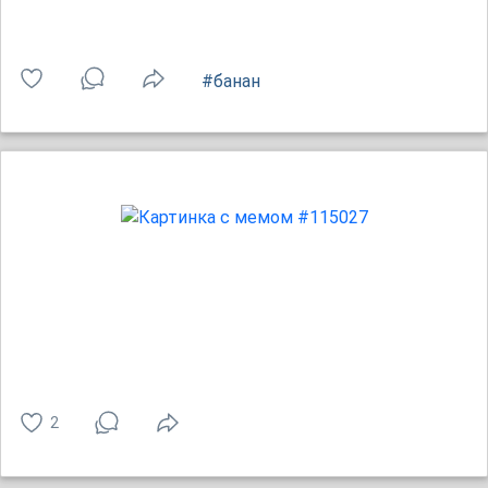
#банан
2