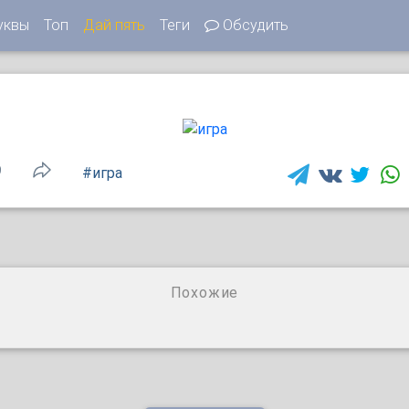
уквы
Топ
Дай пять
Теги
Обсудить
9
#игра
Похожие