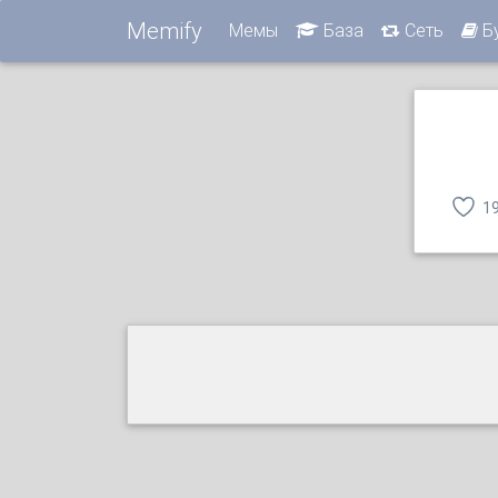
Memify
Мемы
База
Сеть
Б
1