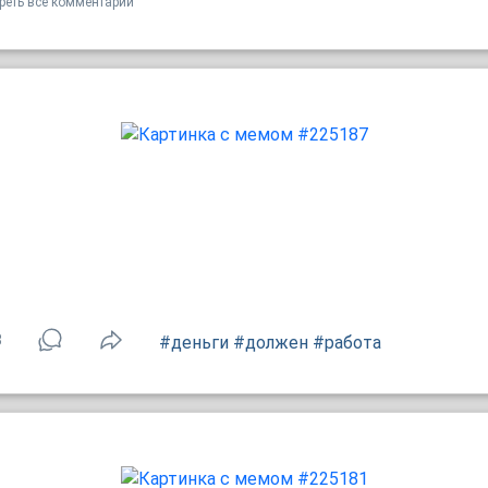
реть все комментарии
8
#деньги
#должен
#работа