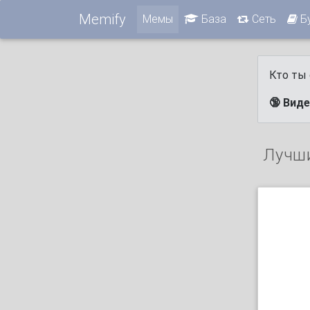
Memify
Мемы
База
Сеть
Б
Кто ты 
🔞 Вид
Лучш