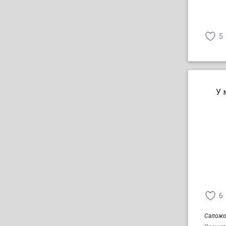
5
У 
6
Саложо