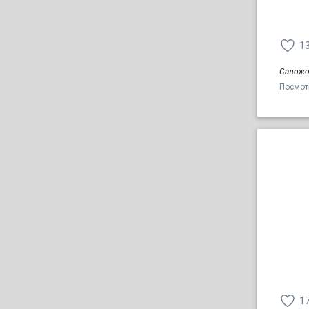
1
Саложо
Посмот
1