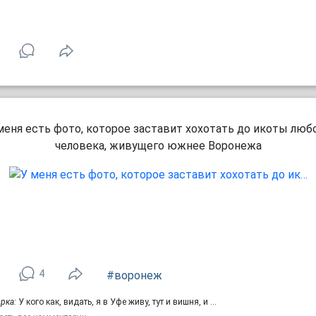
меня есть фото, которое заставит хохотать до икоты люб
человека, живущего южнее Воронежа
4
#воронеж
рка:
У кого как, видать, я в Уфе живу, тут и вишня, и …