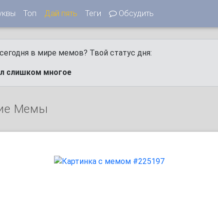
уквы
Топ
Дай пять
Теги
Обсудить
сегодня в мире мемов? Твой статус дня:
ел слишком многое
ие Мемы