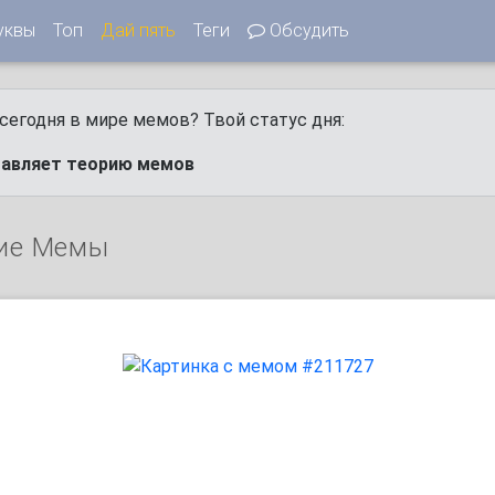
уквы
Топ
Дай пять
Теги
Обсудить
сегодня в мире мемов? Твой статус дня:
тавляет теорию мемов
ие Мемы