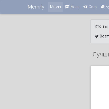
Memify
Мемы
База
Сеть
Б
Кто ты 
🧩 Сос
Лучш