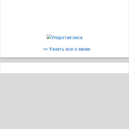
>> Узнать все о меме