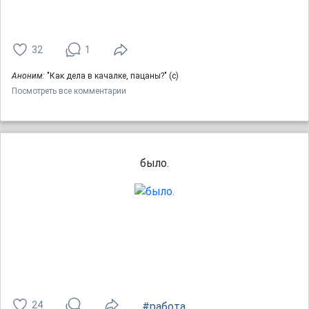
32
1
Аноним:
"Как дела в качалке, пацаны?" (с)
Посмотреть все комментарии
было.
24
#работа