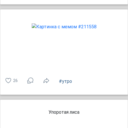
26
#утро
Упоротая лиса