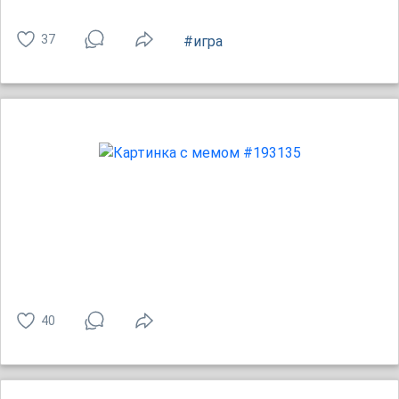
37
#игра
40