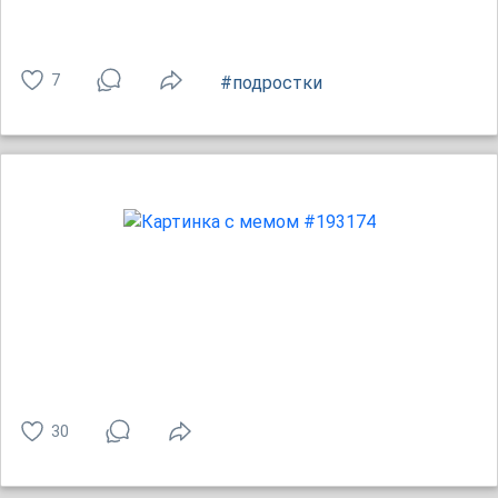
7
#подростки
30