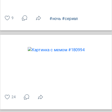
9
#ночь
#сериал
24