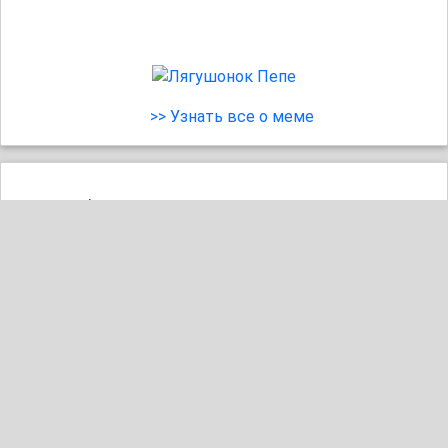
>> Узнать все о меме
Соблюдайте преемственность поколений
29
#отец