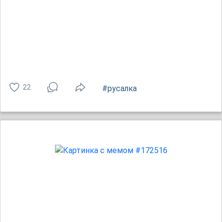
22
#русалка