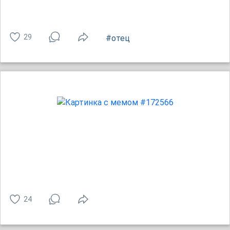
29
#отец
24