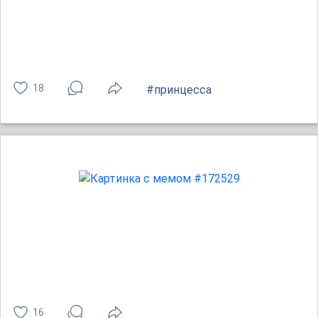
18
#принцесса
16