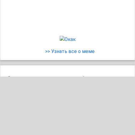
>> Узнать все о меме
😎 Гарик Харламов заметно преобразился после трёх
месяцев активных тренировок на Бали! Фанаты
отметили, что комик выглядит гораздо подтянутее и
свежее. Похоже, спорт и отдых ему...
Читать полностью