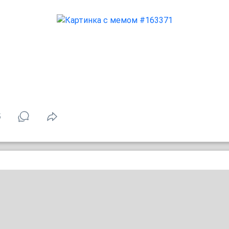
5
Подарила занятие до мозга костей