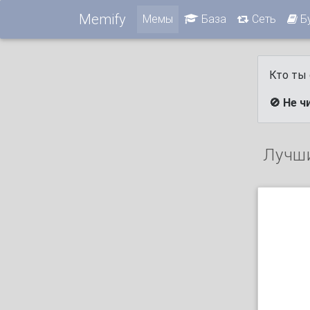
Memify
Мемы
База
Сеть
Б
Кто ты 
🚫 Не ч
Лучш