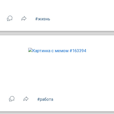
#жизнь
1
#работа