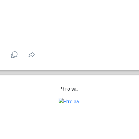
9
Что за..