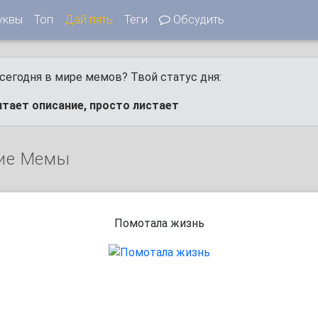
уквы
Топ
Дай пять
Теги
Обсудить
сегодня в мире мемов? Твой статус дня:
итает описание, просто листает
ие Мемы
Помотала жизнь