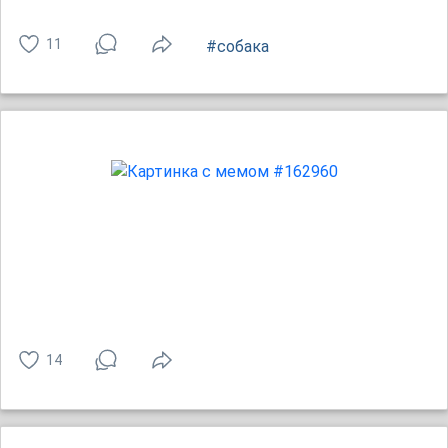
11
#собака
14