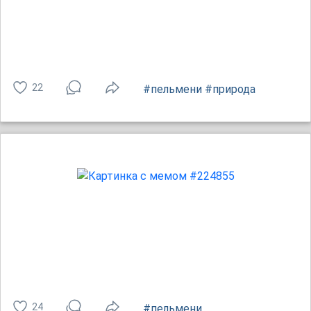
22
#пельмени
#природа
24
#пельмени