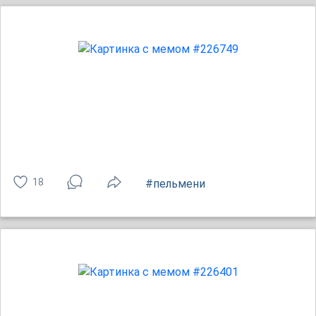
18
#пельмени