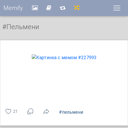
Memify
#пельмени
21
#пельмени