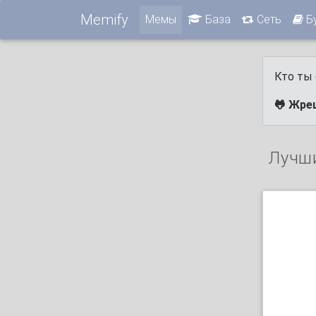
Memify
Мемы
База
Сеть
Б
Кто ты 
🐸 Жре
Лучш