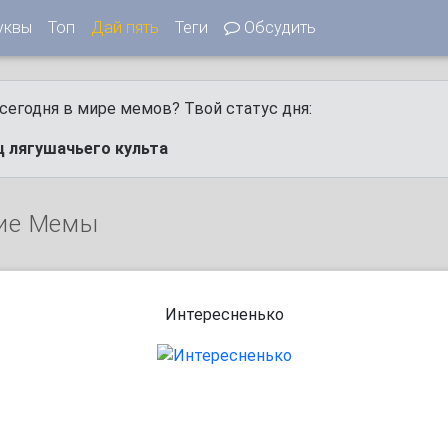
уквы
Топ
Дай пять
Теги
Обсудить
сегодня в мире мемов? Твой статус дня:
ц лягушачьего культа
ие Мемы
Интересненько