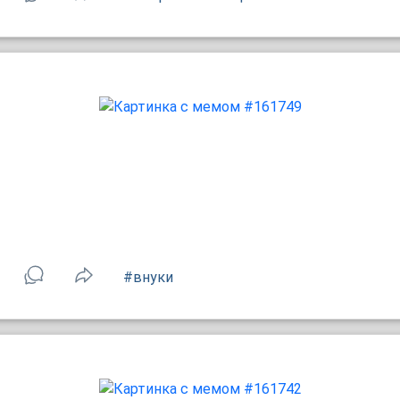
#внуки