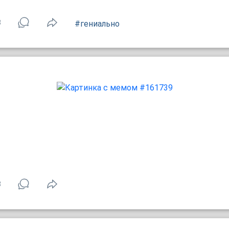
3
#гениально
8