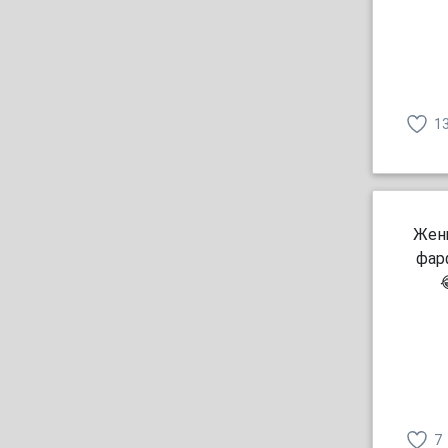
1
Женщ
фар

7