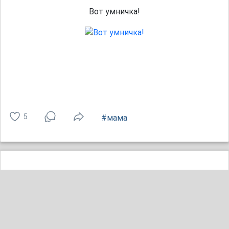
Вот умничка!
5
#мама