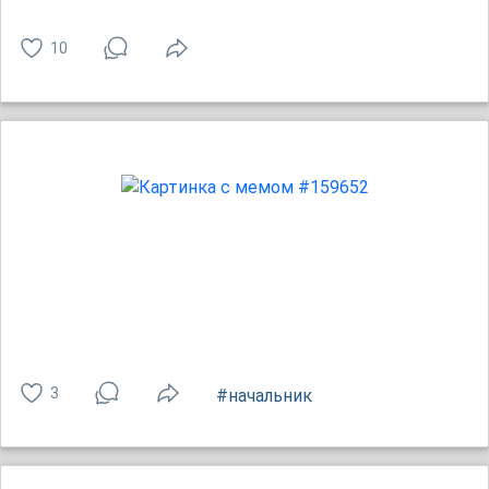
10
3
#начальник