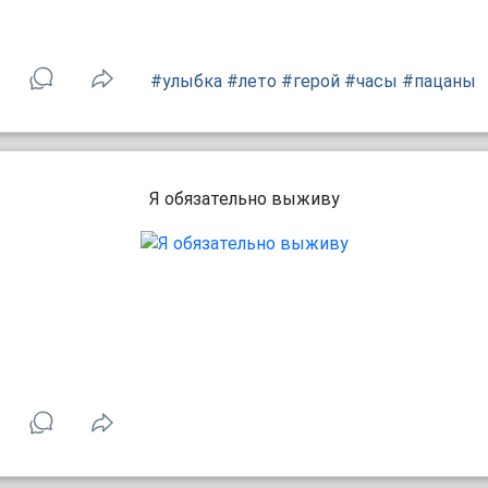
#улыбка
#лето
#герой
#часы
#пацаны
Я обязательно выживу