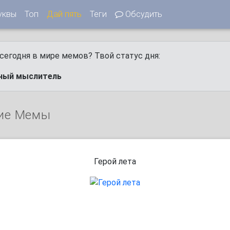
уквы
Топ
Дай пять
Теги
Обсудить
сегодня в мире мемов? Твой статус дня:
ный мыслитель
ие Мемы
Герой лета