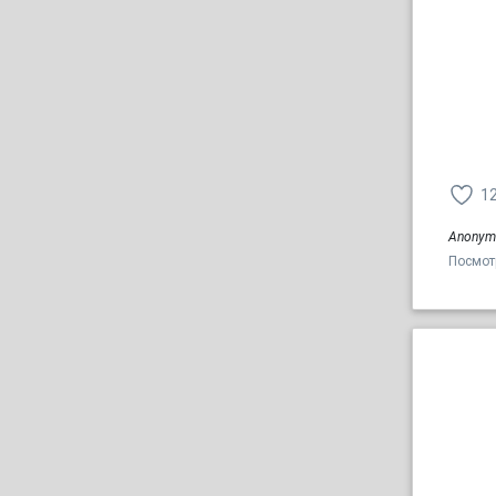
1
Anonym
Посмот