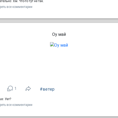
ательно:
Хм. Что-то тут не так.
реть все комментарии
Оу май
1
#ветер
us:
Уат?
реть все комментарии