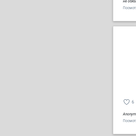
не обяз
Посмот
6
Anonym
Посмот