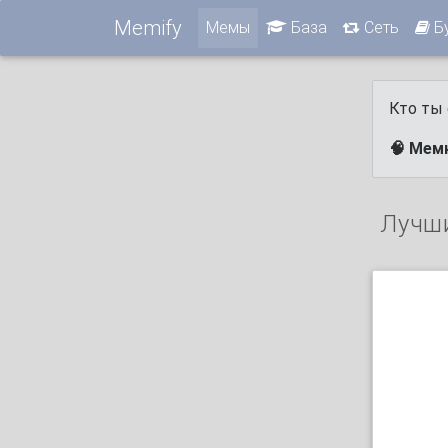
Memify
Мемы
База
Сеть
Б
Кто ты 
🧠 Мем
Лучш