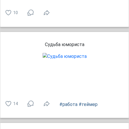
10
Судьба юмориста
14
#работа
#геймер