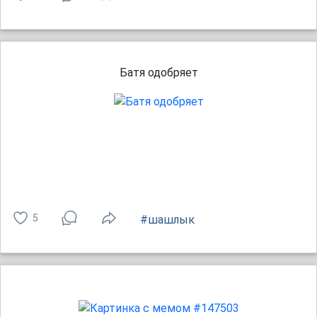
Батя одобряет
5
#шашлык