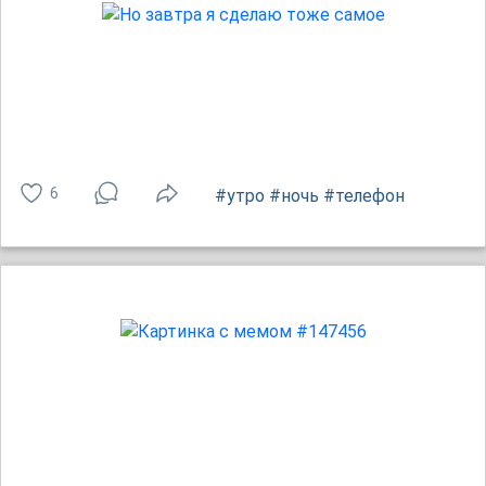
6
#утро
#ночь
#телефон