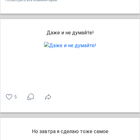
Посмотреть все комментарии
Дaжe и нe дyмaйте!
5
Но завтра я сделаю тоже самое