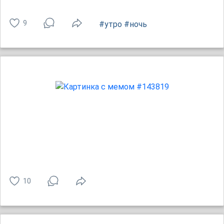
9
#утро
#ночь
10