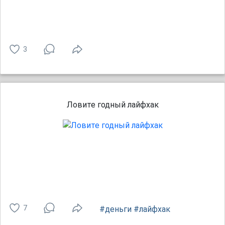
3
Ловите годный лайфхак
7
#деньги
#лайфхак