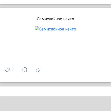
Семислойное нечто
4
слишком дорого