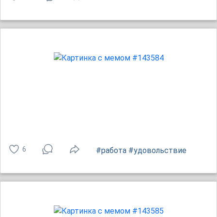
6
#работа
#удовольствие