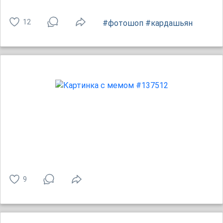
12
#фотошоп
#кардашьян
9