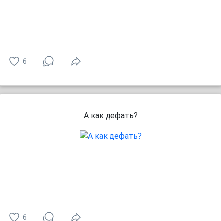
6
А как дефать?
6