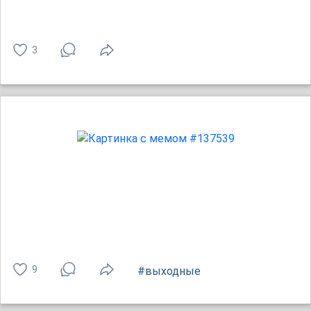
3
9
#выходные