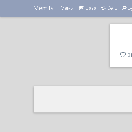
Memify
Мемы
База
Сеть
Б
3