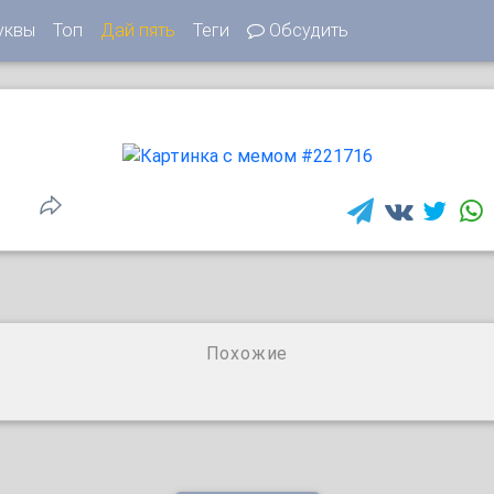
уквы
Топ
Дай пять
Теги
Обсудить
1
Похожие