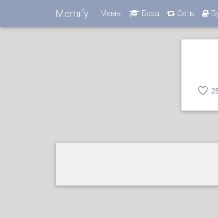
Memify
Мемы
База
Сеть
Б
2