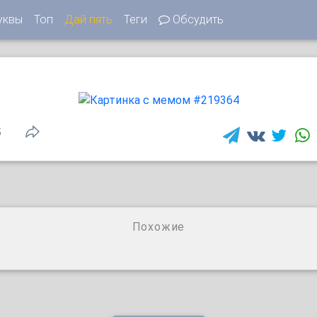
уквы
Топ
Дай пять
Теги
Обсудить
5
Похожие