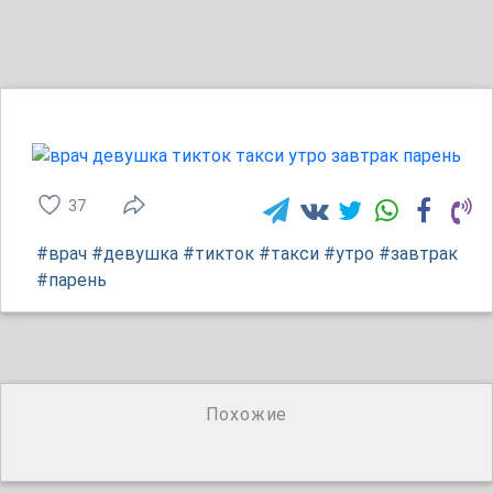
37
#врач
#девушка
#тикток
#такси
#утро
#завтрак
#парень
Похожие