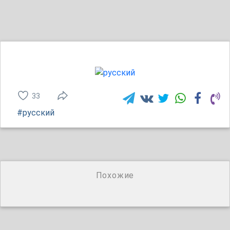
33
#русский
Похожие