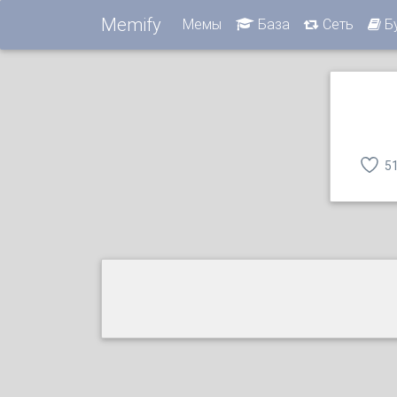
Memify
Мемы
База
Сеть
Б
5