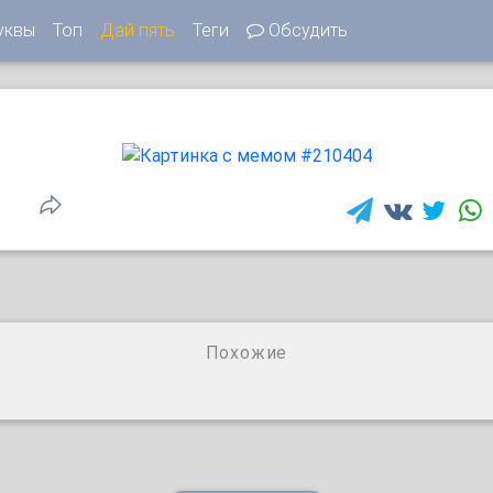
уквы
Топ
Дай пять
Теги
Обсудить
1
Похожие