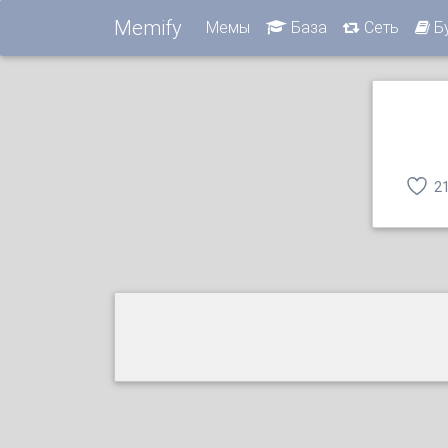
Memify
Мемы
База
Сеть
Б
2