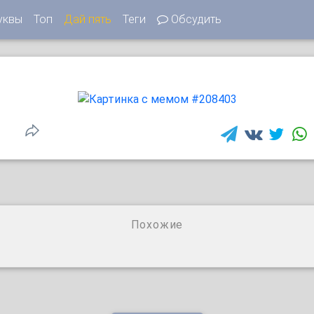
уквы
Топ
Дай пять
Теги
Обсудить
1
Похожие