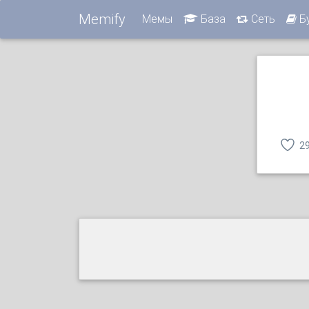
Memify
Мемы
База
Сеть
Б
2