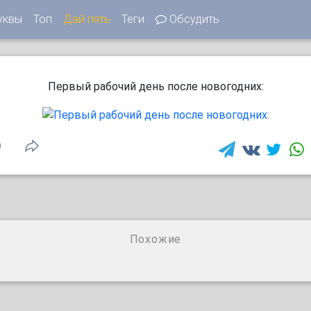
уквы
Топ
Дай пять
Теги
Обсудить
Первый рабочий день после новогодних:
9
Похожие