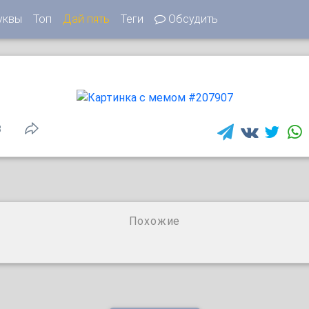
уквы
Топ
Дай пять
Теги
Обсудить
8
Похожие