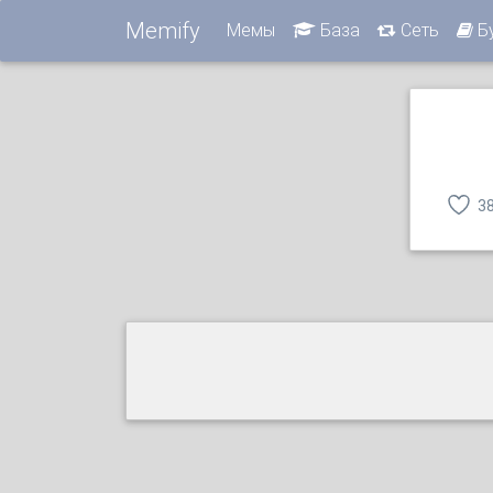
Memify
Мемы
База
Сеть
Б
3