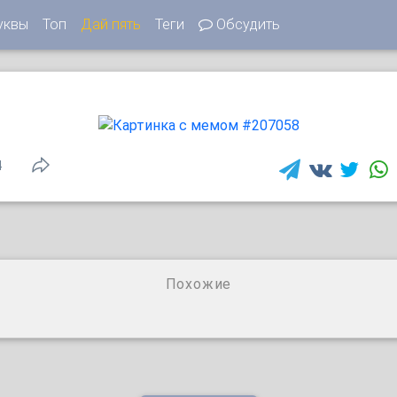
уквы
Топ
Дай пять
Теги
Обсудить
4
Похожие