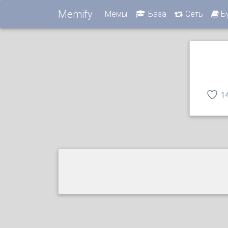
Memify
Мемы
База
Сеть
Б
1