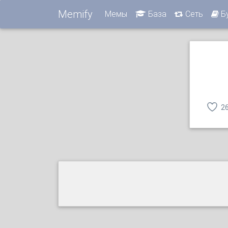
Memify
Мемы
База
Сеть
Б
2