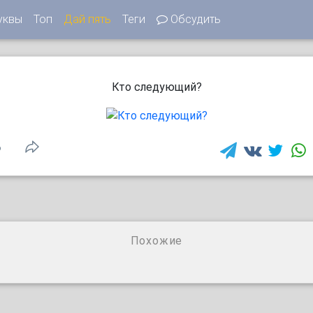
уквы
Топ
Дай пять
Теги
Обсудить
Кто следующий?
6
Похожие