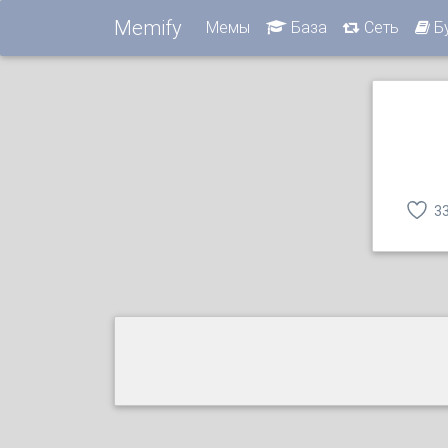
Memify
Мемы
База
Сеть
Б
3