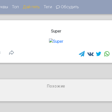
уквы
Топ
Дай пять
Теги
Обсудить
Super
3
Похожие