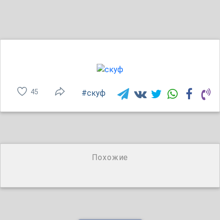
45
#скуф
Похожие