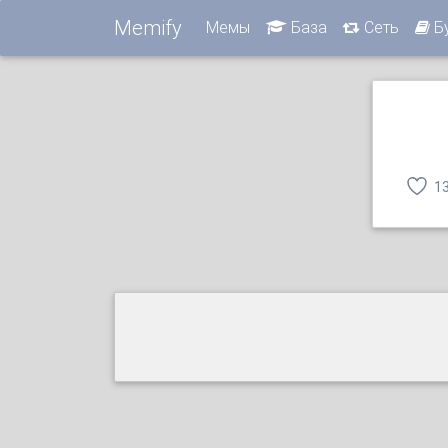
Memify
Мемы
База
Сеть
Б
1