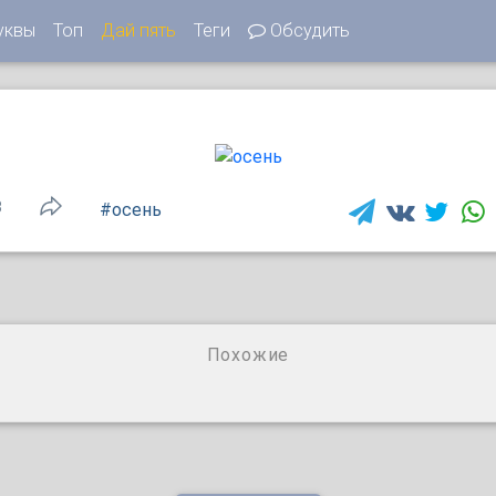
уквы
Топ
Дай пять
Теги
Обсудить
3
#осень
Похожие