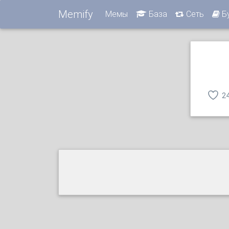
Memify
Мемы
База
Сеть
Б
2