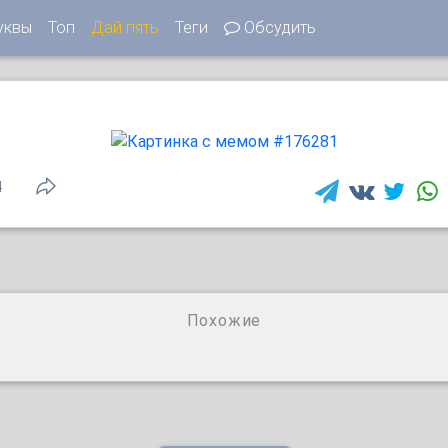
уквы
Топ
Дай пять
Теги
Обсудить
4
Похожие