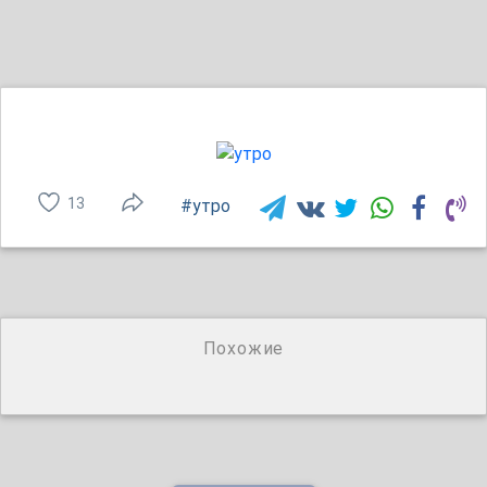
13
#утро
Похожие