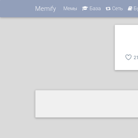
Memify
Мемы
База
Сеть
Б
2