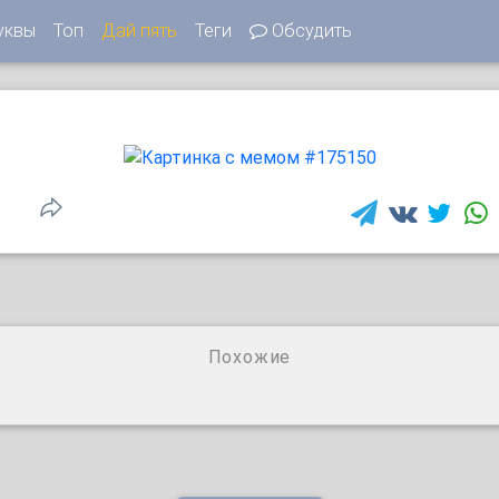
уквы
Топ
Дай пять
Теги
Обсудить
1
Похожие