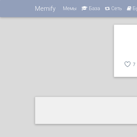
Memify
Мемы
База
Сеть
Б
7