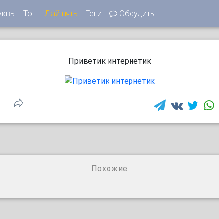
уквы
Топ
Дай пять
Теги
Обсудить
Приветик интернетик
Похожие